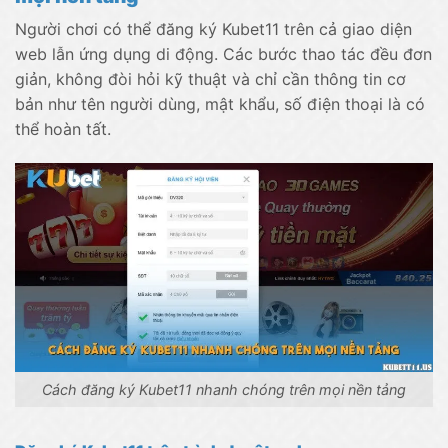
Người chơi có thể đăng ký Kubet11 trên cả giao diện
web lẫn ứng dụng di động. Các bước thao tác đều đơn
giản, không đòi hỏi kỹ thuật và chỉ cần thông tin cơ
bản như tên người dùng, mật khẩu, số điện thoại là có
thể hoàn tất.
Cách đăng ký Kubet11 nhanh chóng trên mọi nền tảng