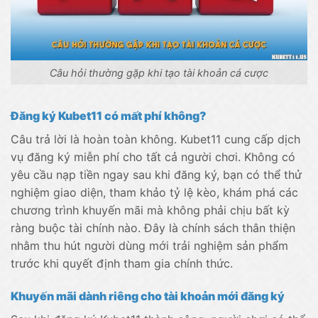
Câu hỏi thường gặp khi tạo tài khoản cá cược
Đăng ký Kubet11 có mất phí không?
Câu trả lời là hoàn toàn không. Kubet11 cung cấp dịch
vụ đăng ký miễn phí cho tất cả người chơi. Không có
yêu cầu nạp tiền ngay sau khi đăng ký, bạn có thể thử
nghiệm giao diện, tham khảo tỷ lệ kèo, khám phá các
chương trình khuyến mãi mà không phải chịu bất kỳ
ràng buộc tài chính nào. Đây là chính sách thân thiện
nhằm thu hút người dùng mới trải nghiệm sản phẩm
trước khi quyết định tham gia chính thức.
Khuyến mãi dành riêng cho tài khoản mới đăng ký