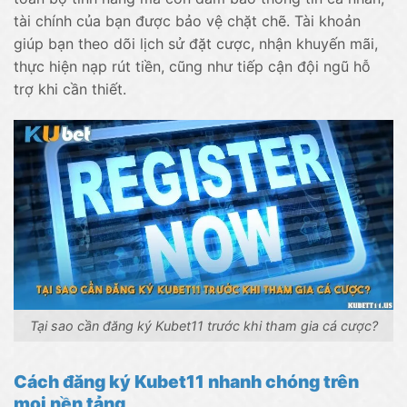
tài chính của bạn được bảo vệ chặt chẽ. Tài khoản
giúp bạn theo dõi lịch sử đặt cược, nhận khuyến mãi,
thực hiện nạp rút tiền, cũng như tiếp cận đội ngũ hỗ
trợ khi cần thiết.
Tại sao cần đăng ký Kubet11 trước khi tham gia cá cược?
Cách đăng ký Kubet11 nhanh chóng trên
mọi nền tảng