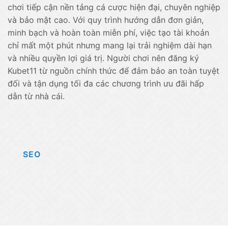
chơi tiếp cận nền tảng cá cược hiện đại, chuyên nghiệp
và bảo mật
cao. Với quy trình hướng dẫn đơn giản,
minh bạch và hoàn toàn miễn phí, việc tạo tài khoản
chỉ mất một phút nhưng mang lại trải nghiệm dài hạn
và nhiều quyền lợi giá trị. Người chơi nên đăng ký
Kubet11 từ nguồn chính thức để đảm bảo an toàn tuyệt
đối và tận dụng tối đa các chương trình ưu đãi hấp
dẫn từ nhà cái.
SEO