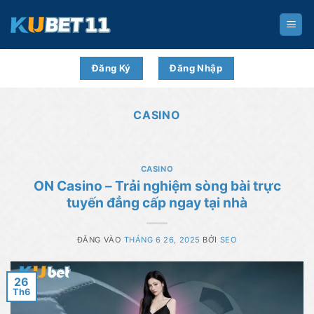
Bỏ
qua
nội
dung
Đăng Ký
Đăng Nhập
CASINO
CASINO
ON Casino – Trải nghiệm sòng bài trực
tuyến đẳng cấp ngay tại nhà
ĐĂNG VÀO
THÁNG 6 26, 2025
BỞI
SEO
26
Th6