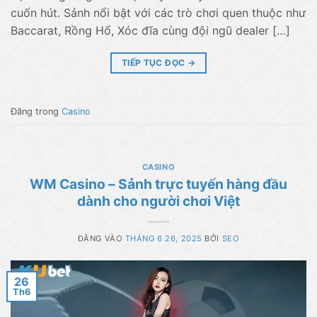
cuốn hút. Sảnh nổi bật với các trò chơi quen thuộc như
Baccarat, Rồng Hổ, Xóc đĩa cùng đội ngũ dealer […]
TIẾP TỤC ĐỌC
→
Đăng trong
Casino
CASINO
WM Casino – Sảnh trực tuyến hàng đầu
dành cho người chơi Việt
ĐĂNG VÀO
THÁNG 6 26, 2025
BỞI
SEO
26
Th6