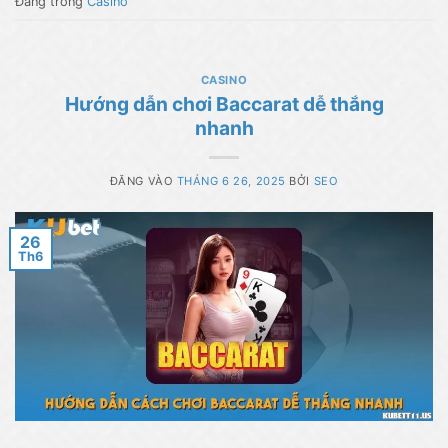
Đăng trong
Casino
CASINO
Hướng dẫn chơi Baccarat dễ thắng
nhanh
ĐĂNG VÀO
THÁNG 6 26, 2025
BỞI
SEO
26
Th6