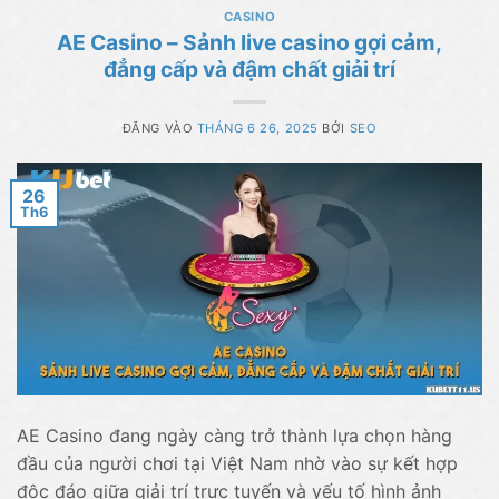
CASINO
AE Casino – Sảnh live casino gợi cảm,
đẳng cấp và đậm chất giải trí
ĐĂNG VÀO
THÁNG 6 26, 2025
BỞI
SEO
26
Th6
AE Casino đang ngày càng trở thành lựa chọn hàng
đầu của người chơi tại Việt Nam nhờ vào sự kết hợp
độc đáo giữa giải trí trực tuyến và yếu tố hình ảnh