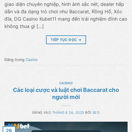
giao diện chuyên nghiệp, hình ảnh sắc nét, dealer hấp
dẫn và đa dạng trò chơi như Baccarat, Rồng Hổ, Xóc
đĩa, DG Casino Kubet11 mang đến trải nghiệm đỉnh cao
không thua gì […]
TIẾP TỤC ĐỌC
→
Đăng trong
Casino
CASINO
Các loại cược và luật chơi Baccarat cho
người mới
ĐĂNG VÀO
THÁNG 6 26, 2025
BỞI
SEO
26