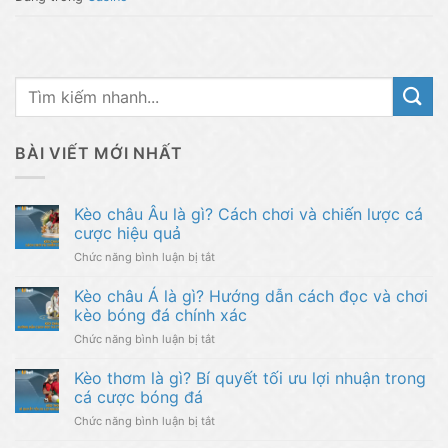
BÀI VIẾT MỚI NHẤT
Kèo châu Âu là gì? Cách chơi và chiến lược cá
cược hiệu quả
ở
Chức năng bình luận bị tắt
Kèo
châu
Kèo châu Á là gì? Hướng dẫn cách đọc và chơi
Âu
kèo bóng đá chính xác
là
ở
Chức năng bình luận bị tắt
gì?
Kèo
Cách
châu
Kèo thơm là gì? Bí quyết tối ưu lợi nhuận trong
chơi
Á
và
cá cược bóng đá
là
chiến
ở
Chức năng bình luận bị tắt
gì?
lược
Kèo
Hướng
cá