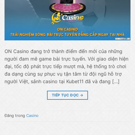
ON Casino đang trở thành điểm đến mới của những
người đam mê game bài trực tuyến. Với giao diện hiện
đại, tốc độ phát trực tiếp mượt mà, hệ thống trò chơi
đa dạng cùng sự phục vụ tận tâm từ đội ngũ hỗ trợ
người Việt, sảnh casino tại Kubet11 đã và đang […]
TIẾP TỤC ĐỌC
→
Đăng trong
Casino