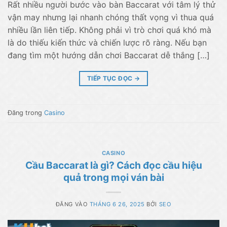
Rất nhiều người bước vào bàn Baccarat với tâm lý thử
vận may nhưng lại nhanh chóng thất vọng vì thua quá
nhiều lần liên tiếp. Không phải vì trò chơi quá khó mà
là do thiếu kiến thức và chiến lược rõ ràng. Nếu bạn
đang tìm một hướng dẫn chơi Baccarat dễ thắng […]
TIẾP TỤC ĐỌC
→
Đăng trong
Casino
CASINO
Cầu Baccarat là gì? Cách đọc cầu hiệu
quả trong mọi ván bài
ĐĂNG VÀO
THÁNG 6 26, 2025
BỞI
SEO