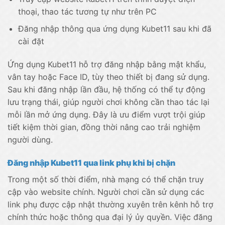
thoại, thao tác tương tự như trên PC
Đăng nhập thông qua ứng dụng Kubet11 sau khi đã
cài đặt
Ứng dụng Kubet11 hỗ trợ đăng nhập bằng mật khẩu,
vân tay hoặc Face ID, tùy theo thiết bị đang sử dụng.
Sau khi đăng nhập lần đầu, hệ thống có thể tự động
lưu trạng thái, giúp người chơi không cần thao tác lại
mỗi lần mở ứng dụng. Đây là ưu điểm vượt trội giúp
tiết kiệm thời gian, đồng thời nâng cao trải nghiệm
người dùng.
Đăng nhập Kubet11 qua link phụ khi bị chặn
Trong một số thời điểm, nhà mạng có thể chặn truy
cập vào website chính. Người chơi cần sử dụng các
link phụ được cập nhật thường xuyên trên kênh hỗ trợ
chính thức hoặc thông qua đại lý ủy quyền. Việc đăng