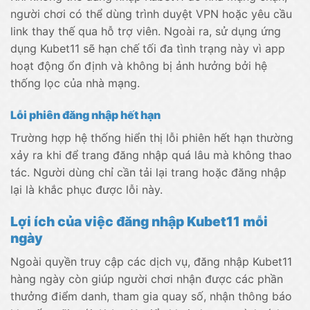
người chơi có thể dùng trình duyệt VPN hoặc yêu cầu
link thay thế qua hỗ trợ viên. Ngoài ra, sử dụng ứng
dụng Kubet11 sẽ hạn chế tối đa tình trạng này vì app
hoạt động ổn định và không bị ảnh hưởng bởi hệ
thống lọc của nhà mạng.
Lỗi phiên đăng nhập hết hạn
Trường hợp hệ thống hiển thị lỗi phiên hết hạn thường
xảy ra khi để trang đăng nhập quá lâu mà không thao
tác. Người dùng chỉ cần tải lại trang hoặc đăng nhập
lại là khắc phục được lỗi này.
Lợi ích của việc đăng nhập Kubet11 mỗi
ngày
Ngoài quyền truy cập các dịch vụ, đăng nhập Kubet11
hàng ngày còn giúp người chơi nhận được các phần
thưởng điểm danh, tham gia quay số, nhận thông báo