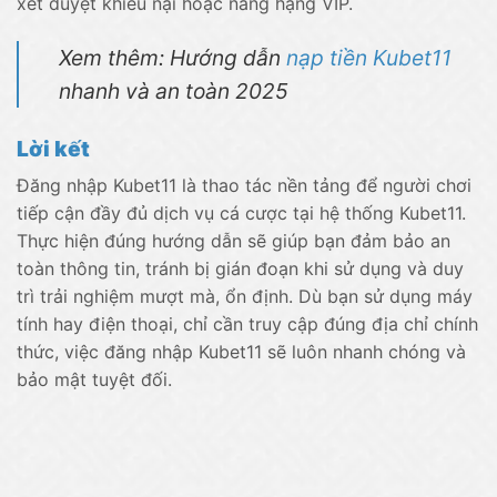
xét duyệt khiếu nại hoặc nâng hạng VIP.
Xem thêm: Hướng dẫn
nạp tiền Kubet11
nhanh và an toàn 2025
Lời kết
Đăng nhập Kubet11 là thao tác nền tảng để người chơi
tiếp cận đầy đủ dịch vụ cá cược tại hệ thống Kubet1
1.
Thực hiện đúng hướng dẫn sẽ giúp bạn
đảm bảo an
toàn thông tin, tránh bị gián đoạn khi sử dụng và duy
trì trải nghiệm mượt mà, ổn định. Dù bạn sử dụng máy
tính hay điện thoại, chỉ cần truy cập đúng địa chỉ chính
thức, việc đăng nhập Kubet11 sẽ luôn nhanh chóng và
bảo mật tuyệt đối.