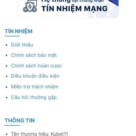
TÍN NHIỆM
Giới thiệu
Chính sách bảo mật
Chính sách hoàn cược
Điều khoản điều kiện
Miễn trừ trách nhiệm
Câu hỏi thường gặp
THÔNG TIN
Tên thương hiệu: Kubet11