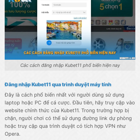
Các cách đăng nhập Kubet11 phổ biến hiện nay
Đăng nhập Kubet11 qua trình duyệt máy tính
Đây là cách phổ biến nhất với người dùng sử dụng
laptop hoặc PC để cá cược. Đầu tiên, hãy truy cập vào
website chính thức của Kubet11. Trong trường hợp bị
chặn, người chơi có thể sử dụng đường link dự phòng
hoặc truy cập qua trình duyệt có tích hợp VPN như
Opera.