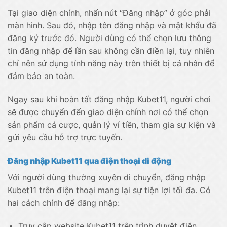
Tại giao diện chính, nhấn nút “Đăng nhập” ở góc phải
màn hình. Sau đó, nhập tên đăng nhập và mật khẩu đã
đăng ký trước đó. Người dùng có thể chọn lưu thông
tin đăng nhập để lần sau không cần điền lại, tuy nhiên
chỉ nên sử dụng tính năng này trên thiết bị cá nhân để
đảm bảo an toàn.
Ngay sau khi hoàn tất đăng nhập Kubet11, người chơi
sẽ được chuyển đến giao diện chính nơi có thể chọn
sản phẩm cá cược, quản lý ví tiền, tham gia sự kiện và
gửi yêu cầu hỗ trợ trực tuyến.
Đăng nhập Kubet11 qua điện thoại di động
Với người dùng thường xuyên di chuyển, đăng nhập
Kubet11 trên điện thoại mang lại sự tiện lợi tối đa. Có
hai cách chính để đăng nhập:
Truy cập website Kubet11 trên trình duyệt điện