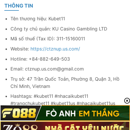
THÔNG TIN
Tên thương hiệu: Kubet11
Công ty chủ quản: KU Casino Gambling LTD
Mã số thuế (Tax ID): 311-15160011
Website:
https://ctznup.us.com/
Hotline: +84-882-649-503
Email:
ctznup.us.com@gmail.com
Trụ sở: 47 Trần Quốc Toản, Phường 8, Quận 3, Hồ
Chí Minh, Vietnam
Hashtags: #kubet11 #nhacaikubet11
#trangchukubet11 #kubet11us #nhacaikubet11us
#trangchukubet11us #ku11
Sitemap:
https://ctznup.us.com/sitemap_index.xml