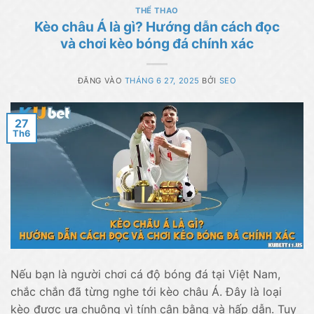
THỂ THAO
Kèo châu Á là gì? Hướng dẫn cách đọc
và chơi kèo bóng đá chính xác
ĐĂNG VÀO
THÁNG 6 27, 2025
BỞI
SEO
27
Th6
Nếu bạn là người chơi cá độ bóng đá tại Việt Nam,
chắc chắn đã từng nghe tới kèo châu Á. Đây là loại
kèo được ưa chuộng vì tính cân bằng và hấp dẫn. Tuy