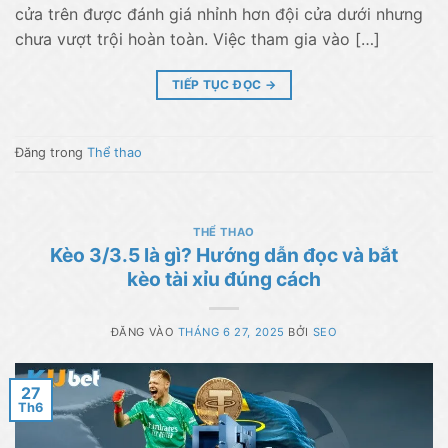
cửa trên được đánh giá nhỉnh hơn đội cửa dưới nhưng
chưa vượt trội hoàn toàn. Việc tham gia vào […]
TIẾP TỤC ĐỌC
→
Đăng trong
Thể thao
THỂ THAO
Kèo 3/3.5 là gì? Hướng dẫn đọc và bắt
kèo tài xỉu đúng cách
ĐĂNG VÀO
THÁNG 6 27, 2025
BỞI
SEO
27
Th6