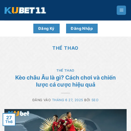
Bỏ
qua
nội
dung
Đăng Ký
Đăng Nhập
THỂ THAO
THỂ THAO
Kèo châu Âu là gì? Cách chơi và chiến
lược cá cược hiệu quả
ĐĂNG VÀO
THÁNG 6 27, 2025
BỞI
SEO
27
Th6