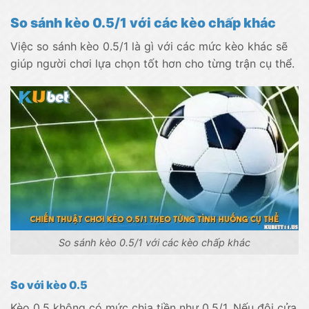
So sánh kèo 0.5/1 với các kèo chấp khác
Việc so sánh kèo 0.5/1 là gì với các mức kèo khác sẽ
giúp người chơi lựa chọn tốt hơn cho từng trận cụ thể.
So sánh kèo 0.5/1 với các kèo chấp khác
So với kèo 0.5
Kèo 0.5 không có mức chia tiền như 0.5/1. Nếu đội cửa