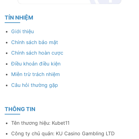
TÍN NHIỆM
Giới thiệu
Chính sách bảo mật
Chính sách hoàn cược
Điều khoản điều kiện
Miễn trừ trách nhiệm
Câu hỏi thường gặp
THÔNG TIN
Tên thương hiệu: Kubet11
Công ty chủ quản: KU Casino Gambling LTD