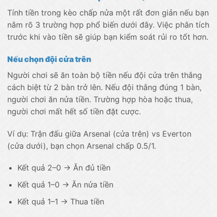
Tính tiền trong kèo chấp nửa một rất đơn giản nếu bạn
nắm rõ 3 trường hợp phổ biến dưới đây. Việc phân tích
trước khi vào tiền sẽ giúp bạn kiểm soát rủi ro tốt hơn.
Nếu chọn đội cửa trên
Người chơi sẽ ăn toàn bộ tiền nếu đội cửa trên thắng
cách biệt từ 2 bàn trở lên. Nếu đội thắng đúng 1 bàn,
người chơi ăn nửa tiền. Trường hợp hòa hoặc thua,
người chơi mất hết số tiền đặt cược.
Ví dụ: Trận đấu giữa Arsenal (cửa trên) vs Everton
(cửa dưới), bạn chọn Arsenal chấp 0.5/1.
Kết quả 2–0 → Ăn đủ tiền
Kết quả 1–0 → Ăn nửa tiền
Kết quả 1–1 → Thua tiền