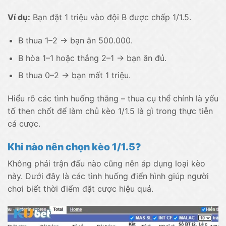
Ví dụ:
Bạn đặt 1 triệu vào đội B được chấp 1/1.5.
B thua 1–2 → bạn ăn 500.000.
B hòa 1–1 hoặc thắng 2–1 → bạn ăn đủ.
B thua 0–2 → bạn mất 1 triệu.
Hiểu rõ các tình huống thắng – thua cụ thể chính là yếu
tố then chốt để làm chủ kèo 1/1.5 là gì trong thực tiễn
cá cược.
Khi nào nên chọn kèo 1/1.5?
Không phải trận đấu nào cũng nên áp dụng loại kèo
này. Dưới đây là các tình huống điển hình giúp người
chơi biết thời điểm đặt cược hiệu quả.