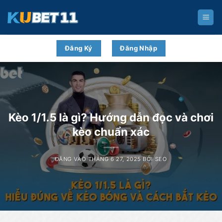
Bỏ
qua
nội
dung
Đăng Ký
Đăng Nhập
Kèo 1/1.5 là gì? Hướng dẫn đọc và chơi
kèo chuẩn xác
ĐĂNG VÀO
THÁNG 6 27, 2025
BỞI
SEO